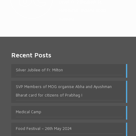
Level 13, 2 Elizabeth St,
Melbourne, Victoria 3000
Australia
Recent Posts
Silver Jubilee of Fr. Milton
SVP Members of MOG organise Abha and Ayushman
Bharat card for citizens of Prabhag I
Medical Camp
Food Festival – 26th May 2024