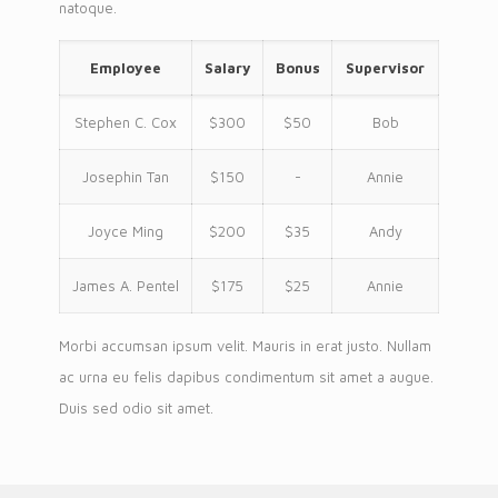
natoque.
Employee
Salary
Bonus
Supervisor
Stephen C. Cox
$300
$50
Bob
Josephin Tan
$150
-
Annie
Joyce Ming
$200
$35
Andy
James A. Pentel
$175
$25
Annie
Morbi accumsan ipsum velit. Mauris in erat justo. Nullam
ac urna eu felis dapibus condimentum sit amet a augue.
Duis sed odio sit amet.