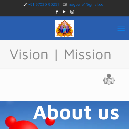
+91 97020 90251
mogpalle1@gmail.com
Vision | Mission
About us