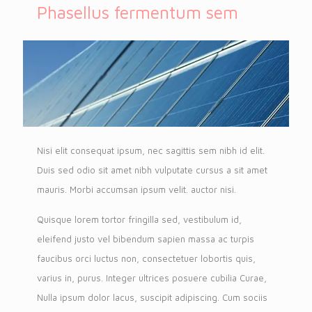
Phasellus fermentum sem
Nisi elit consequat ipsum, nec sagittis sem nibh id elit.
Duis sed odio sit amet nibh vulputate cursus a sit amet
mauris. Morbi accumsan ipsum velit. auctor nisi.
Quisque lorem tortor fringilla sed, vestibulum id,
eleifend justo vel bibendum sapien massa ac turpis
faucibus orci luctus non, consectetuer lobortis quis,
varius in, purus. Integer ultrices posuere cubilia Curae,
Nulla ipsum dolor lacus, suscipit adipiscing. Cum sociis