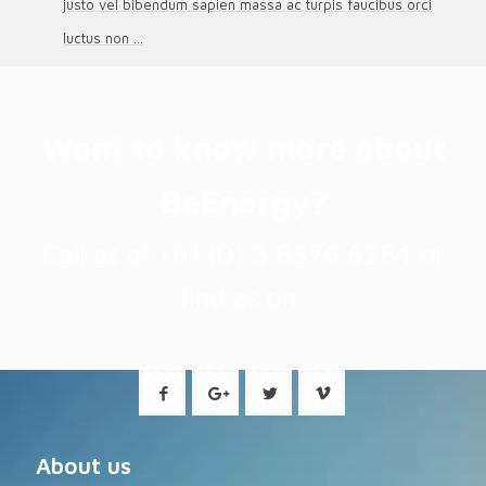
justo vel bibendum sapien massa ac turpis faucibus orci
luctus non ...
Want to know more about
BeEnergy?
Call as at +61 (0) 3 8376 6284 or
find as on:
About us